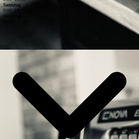
Samstag
9
:
00
–
18
:
00
Sonntag
13
:
00
–
17
:
00