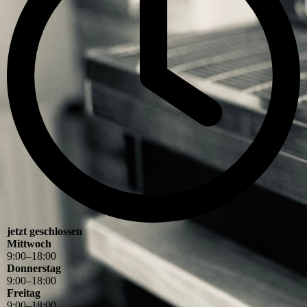
jetzt geschlossen
Mittwoch
9
:
00
–
18
:
00
Donnerstag
9
:
00
–
18
:
00
Freitag
9
:
00
–
18
:
00